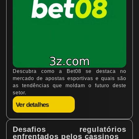
Descubra como a Bet08 se destaca no
mercado de apostas esportivas e quais são
as tendências que moldam o futuro deste
setor.
Ver detalhes
Desafios regulatórios
enfrentados pelos cassinos