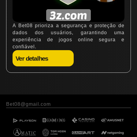
A Bet08 prioriza a segurança e proteção de
dados dos usuários, garantindo uma
experiência de jogos online segura e
confiável.
Ver detalhes
Bet08@gmail.com