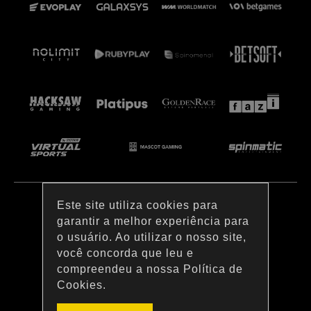
Este site utiliza cookies para
garantir a melhor experiência para
o usuário. Ao utilizar o nosso site,
você concorda que leu e
compreendeu a nossa Política de
Cookies.