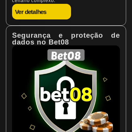
cenário complexo.
Ver detalhes
Segurança e proteção de
dados no Bet08