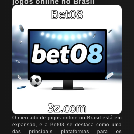
jogos online no Brasil
O mercado de jogos online no Brasil está em
expansão, e a Bet08 se destaca como uma
das principais plataformas para os