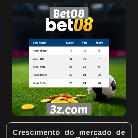
Crescimento do mercado de