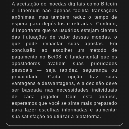
A aceitação de moedas digitais como Bitcoin
e Ethereum não apenas facilita transações
anônimas, mas também reduz o tempo de
espera para depósitos e retiradas. Contudo,
é importante que os usuários estejam cientes
das flutuações de valor dessas moedas, o
que pode impactar suas apostas. Em
conclusão, ao escolher um método de
pagamento no Bet08, é fundamental que os
apostadores avaliem suas prioridades
pessoais — seja rapidez, segurança ou
privacidade. Cada opção traz suas
vantagens e desvantagens, e a decisão deve
ser baseada nas necessidades individuais
de cada jogador. Com esta análise,
esperamos que você se sinta mais preparado
para fazer escolhas informadas e aumentar
sua satisfação ao utilizar a plataforma.