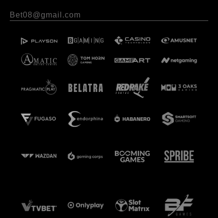
Bet08@gmail.com