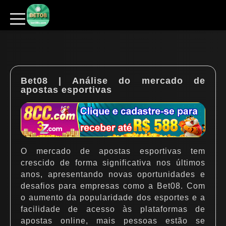
Bet08 | Análise do mercado de
apostas esportivas
O mercado de apostas esportivas tem
crescido de forma significativa nos últimos
anos, apresentando novas oportunidades e
desafios para empresas como a Bet08. Com
o aumento da popularidade dos esportes e a
facilidade de acesso às plataformas de
apostas online, mais pessoas estão se