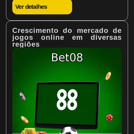
Ver detalhes
Crescimento do mercado de
jogos online em diversas
regiões