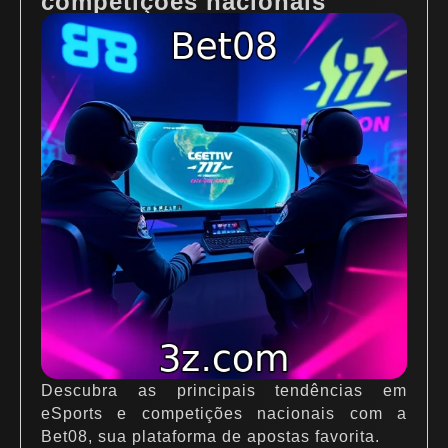
competições nacionais
Descubra as principais tendências em
eSports e competições nacionais com a
Bet08, sua plataforma de apostas favorita.