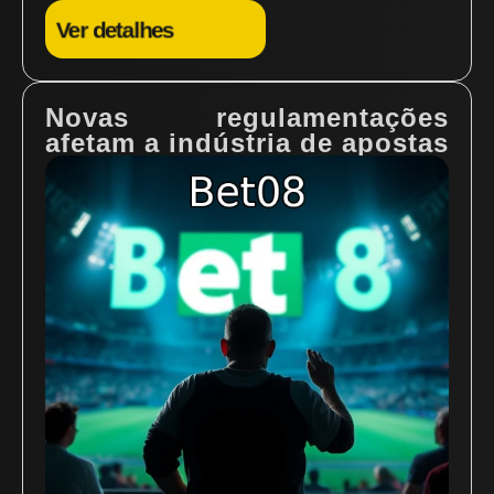
Ver detalhes
Novas regulamentações
afetam a indústria de apostas