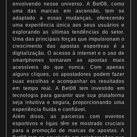
envolvendo nesse universo. A Bet08, como
uma das marcas em ascensão, tem se
adaptado a essas mudanças, oferecendo
uma experiência única aos seus usuários e
explorando as últimas tendências do setor.
Uma das principais forças que impulsionam o
crescimento das apostas esportivas é a
digitalização. O acesso à internet e o uso de
smartphones tornaram as apostas mais
acessíveis do que nunca. Com apenas
alguns cliques, os apostadores podem fazer
suas escolhas e acompanhar os resultados
em tempo real. A Bet08 tem investido em
tecnologia para garantir que sua plataforma
seja intuitiva e segura, proporcionando uma
experiência fluida e confiável.
Além disso, as parcerias com eventos
esportivos e ligas têm se mostrado cruciais
para a promoção de marcas de apostas. A