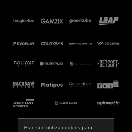
Este site utiliza cookies para