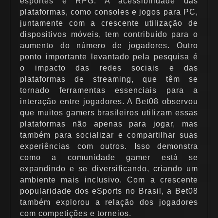
esportes e RPG. A acessibilidade das
plataformas, como consoles e jogos para PC,
juntamente com a crescente utilização de
dispositivos móveis, tem contribuído para o
aumento do número de jogadores. Outro
ponto importante levantado pela pesquisa é
o impacto das redes sociais e das
plataformas de streaming, que têm se
tornado ferramentas essenciais para a
interação entre jogadores. A Bet08 observou
que muitos gamers brasileiros utilizam essas
plataformas não apenas para jogar, mas
também para socializar e compartilhar suas
experiências com outros. Isso demonstra
como a comunidade gamer está se
expandindo e se diversificando, criando um
ambiente mais inclusivo. Com a crescente
popularidade dos eSports no Brasil, a Bet08
também explorou a relação dos jogadores
com competições e torneios.