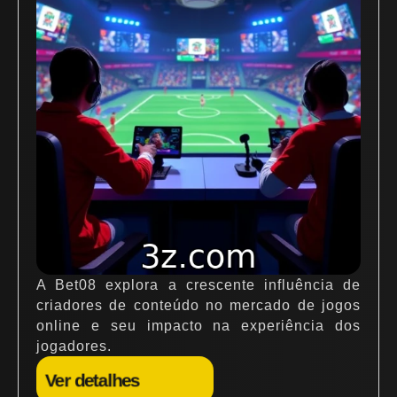
A Bet08 explora a crescente influência de
criadores de conteúdo no mercado de jogos
online e seu impacto na experiência dos
jogadores.
Ver detalhes