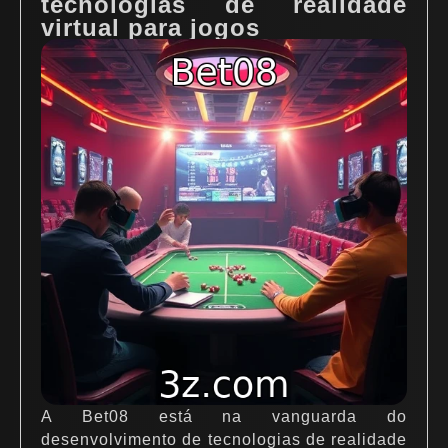
tecnologias de realidade
virtual para jogos
A Bet08 está na vanguarda do
desenvolvimento de tecnologias de realidade