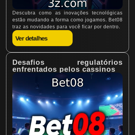
Descubra como as inovações tecnológicas
estão mudando a forma como jogamos. Bet08
traz as novidades para você ficar por dentro.
Ver detalhes
Desafios regulatórios
enfrentados pelos cassinos