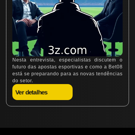
Nesta entrevista, especialistas discutem o
futuro das apostas esportivas e como a Bet08
está se preparando para as novas tendências
do setor.
Ver detalhes