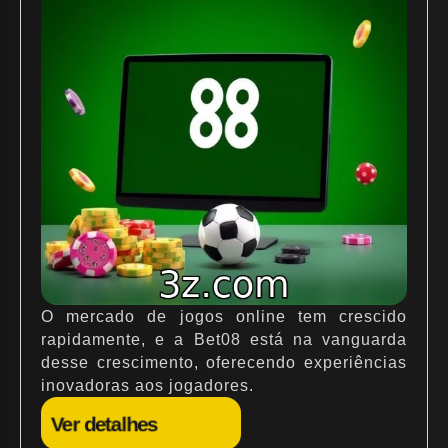
O mercado de jogos online tem crescido
rapidamente, e a Bet08 está na vanguarda
desse crescimento, oferecendo experiências
inovadoras aos jogadores.
Ver detalhes