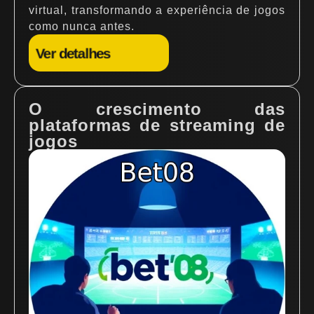
virtual, transformando a experiência de jogos
como nunca antes.
Ver detalhes
O crescimento das
plataformas de streaming de
jogos