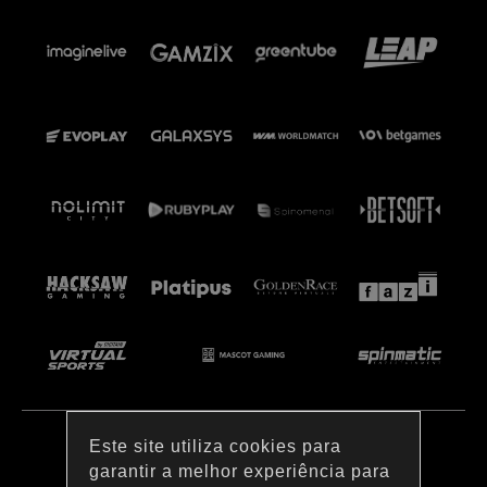
Este site utiliza cookies para
garantir a melhor experiência para