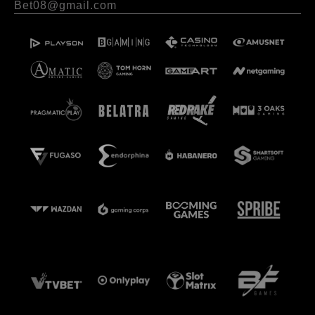
Bet08@gmail.com