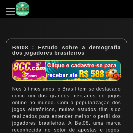
Bet08 : Estudo sobre a demografia
dos jogadores brasileiros
Nos últimos anos, o Brasil tem se destacado
como um dos grandes mercados de jogos
online no mundo. Com a popularização dos
jogos eletrônicos, muitos estudos têm sido
realizados para entender melhor o perfil dos
jogadores brasileiros. A Bet08, uma marca
reconhecida no setor de apostas e jogos,