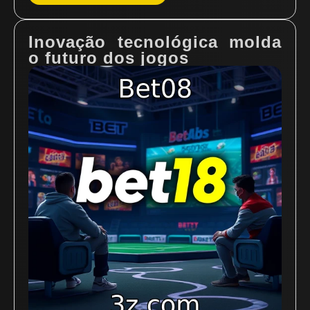
Inovação tecnológica molda
o futuro dos jogos