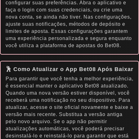
configurar suas preferências. Abra o aplicativo e
faça o login com suas credenciais, ou crie uma
nova conta, se ainda não tiver. Nas configurações,
ajuste suas notificações, métodos de depósito e
limites de aposta. Essas configurações garantem
uma experiência personalizada e segura enquanto
você utiliza a plataforma de apostas do Bet08.
🕺 Como Atualizar o App Bet08 Após Baixar
Para garantir que você tenha a melhor experiência,
é essencial manter o aplicativo Bet08 atualizado.
Quando uma nova versão estiver disponível, você
receberá uma notificação no seu dispositivo. Para
atualizar, acesse o site oficial novamente e baixe a
versão mais recente. Substitua a versão antiga
pelo novo arquivo. Se o app não permitir
atualizações automáticas, você poderá precisar
desinstalá-lo e reinstalá-lo para garantir que está