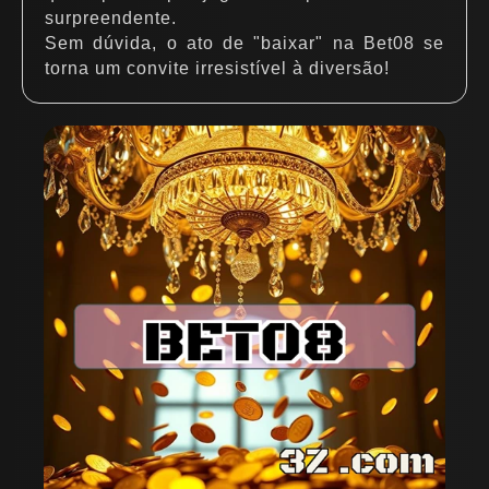
surpreendente.
Sem dúvida, o ato de "baixar" na Bet08 se
torna um convite irresistível à diversão!