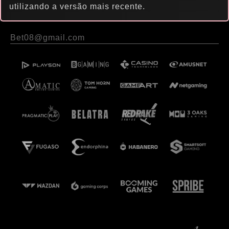
utilizando a versão mais recente.
Bet08@gmail.com