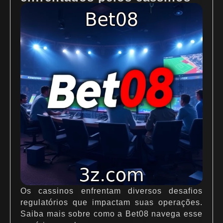
Os cassinos enfrentam diversos desafios
regulatórios que impactam suas operações.
Saiba mais sobre como a Bet08 navega esse