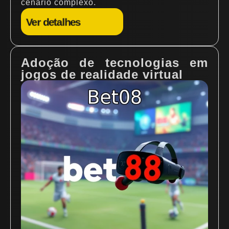
cenário complexo.
Ver detalhes
Adoção de tecnologias em
jogos de realidade virtual