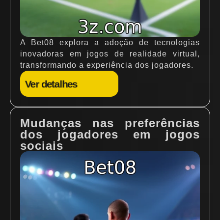
A Bet08 explora a adoção de tecnologias
inovadoras em jogos de realidade virtual,
transformando a experiência dos jogadores.
Ver detalhes
Mudanças nas preferências
dos jogadores em jogos
sociais