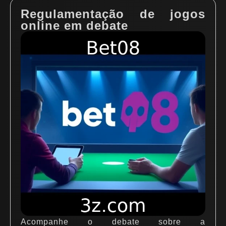
Regulamentação de jogos
online em debate
Acompanhe o debate sobre a