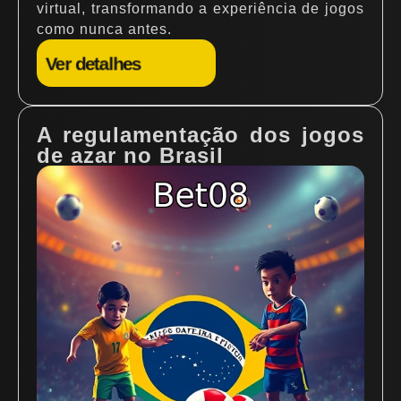
virtual, transformando a experiência de jogos
como nunca antes.
Ver detalhes
A regulamentação dos jogos
de azar no Brasil