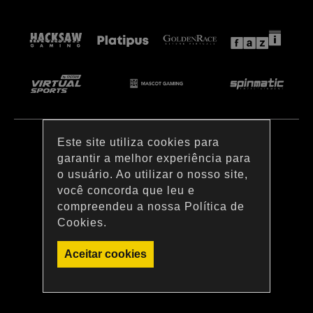
Este site utiliza cookies para
garantir a melhor experiência para
o usuário. Ao utilizar o nosso site,
você concorda que leu e
compreendeu a nossa Política de
Cookies.
Aceitar cookies