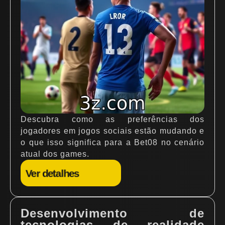
Descubra como as preferências dos
jogadores em jogos sociais estão mudando e
o que isso significa para a Bet08 no cenário
atual dos games.
Ver detalhes
Desenvolvimento de
tecnologias de realidade