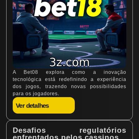
A Bet08 explora como a inovação
tecnológica está redefinindo a experiência
dos jogos, trazendo novas possibilidades
para os jogadores.
Ver detalhes
Desafios regulatórios
enfrentados pelos cassinos