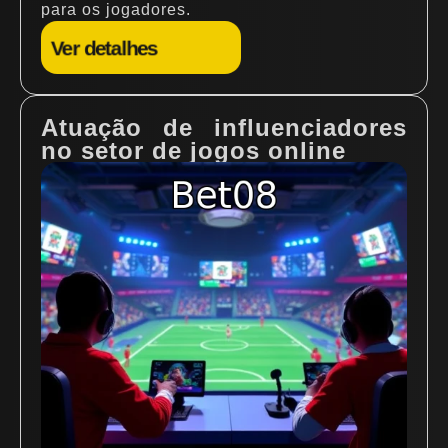
para os jogadores.
Ver detalhes
Atuação de influenciadores
no setor de jogos online