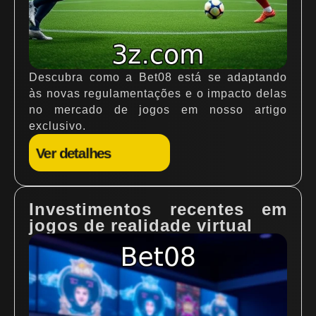
Descubra como a Bet08 está se adaptando
às novas regulamentações e o impacto delas
no mercado de jogos em nosso artigo
exclusivo.
Ver detalhes
Investimentos recentes em
jogos de realidade virtual