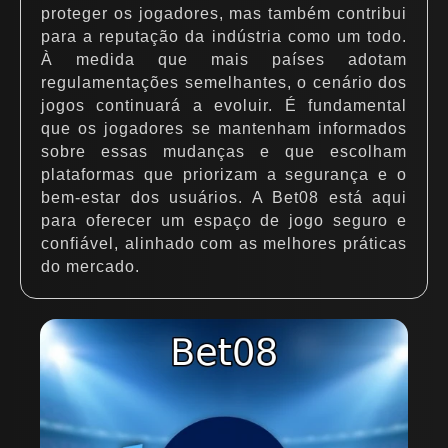
proteger os jogadores, mas também contribui
para a reputação da indústria como um todo.
À medida que mais países adotam
regulamentações semelhantes, o cenário dos
jogos continuará a evoluir. É fundamental
que os jogadores se mantenham informados
sobre essas mudanças e que escolham
plataformas que priorizam a segurança e o
bem-estar dos usuários. A Bet08 está aqui
para oferecer um espaço de jogo seguro e
confiável, alinhado com as melhores práticas
do mercado.