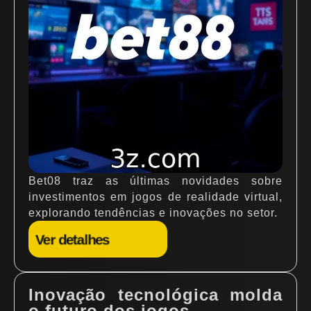
Bet08 traz as últimas novidades sobre
investimentos em jogos de realidade virtual,
explorando tendências e inovações no setor.
Ver detalhes
Inovação tecnológica molda
o futuro dos jogos