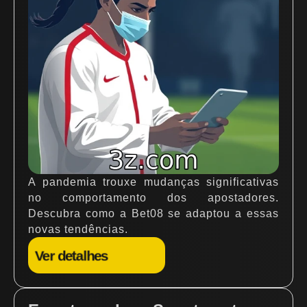
A pandemia trouxe mudanças significativas
no comportamento dos apostadores.
Descubra como a Bet08 se adaptou a essas
novas tendências.
Ver detalhes