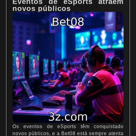
Eventos de eSports atraem
novos públicos
Os eventos de eSports têm conquistado
novos públicos, e a Bet08 está sempre atenta