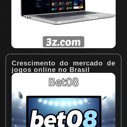
Crescimento do mercado de
jogos online no Brasil