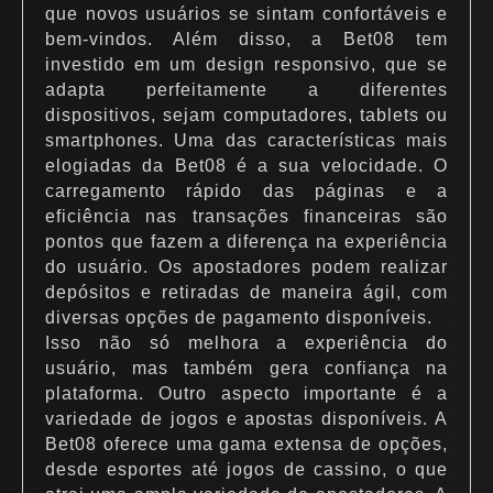
que novos usuários se sintam confortáveis e
bem-vindos. Além disso, a Bet08 tem
investido em um design responsivo, que se
adapta perfeitamente a diferentes
dispositivos, sejam computadores, tablets ou
smartphones. Uma das características mais
elogiadas da Bet08 é a sua velocidade. O
carregamento rápido das páginas e a
eficiência nas transações financeiras são
pontos que fazem a diferença na experiência
do usuário. Os apostadores podem realizar
depósitos e retiradas de maneira ágil, com
diversas opções de pagamento disponíveis.
Isso não só melhora a experiência do
usuário, mas também gera confiança na
plataforma. Outro aspecto importante é a
variedade de jogos e apostas disponíveis. A
Bet08 oferece uma gama extensa de opções,
desde esportes até jogos de cassino, o que